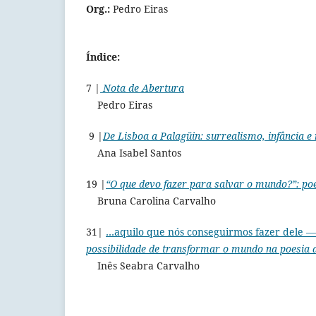
Org.:
Pedro Eiras
Índice:
7 |
Nota de Abertura
Pedro Eiras
9 |
De Lisboa a Palagüin: surrealismo, infância e
Ana Isabel Santos
19 |
“O que devo fazer para salvar o mundo?”: po
Bruna Carolina Carvalho
31|
…aquilo que nós conseguirmos fazer dele
— 
possibilidade de transformar o mundo na poesia
Inês Seabra Carvalho