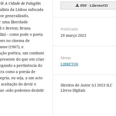
elê
A Cidade de Palagüin
PDF - Libreto#33
ealista da Lisboa sufocada
or generalizado,
or uma liberdade
d e Breton; Bruna
Publicado
lini – como pode o poeta
29 março 2023
sses no cinema de
anse
(1967), e
iação poética, um combate
Séries
presente do que em criar
LIBRETOS
ogando a pertinência do
tra como a poesia de
gria, ou seja, a um acto
, aceitação do devir e
Direitos de Autor (c) 2023 ILC
ue «não podemos desistir
Livros Digitais