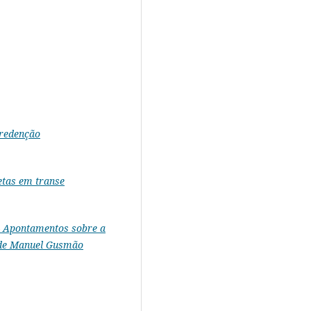
 redenção
etas em transe
Apontamentos sobre a
 de Manuel
Gusmão