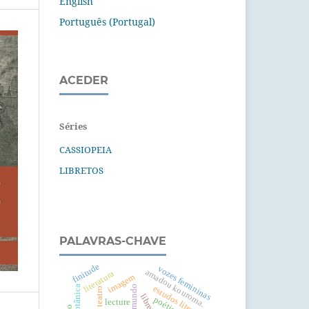
English
Português (Portugal)
ACEDER
Séries
CASSIOPEIA
LIBRETOS
PALAVRAS-CHAVE
finitude
vozes femininas
amadou kouroma.
literatura
imagem
botânica
estudos literários
teatro
libreto
lecture