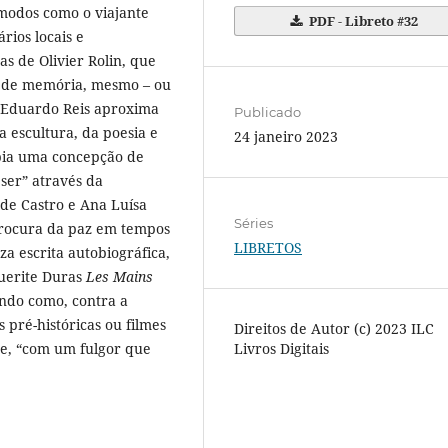
 modos como o viajante
PDF - Libreto #32
rios locais e
as de Olivier Rolin, que
r de memória, mesmo – ou
 Eduardo Reis aproxima
Publicado
a escultura, da poesia e
24 janeiro 2023
opia uma concepção de
ser” através da
 de Castro e Ana Luísa
Séries
procura da paz em tempos
LIBRETOS
za escrita autobiográfica,
uerite Duras
Les Mains
ndo como, contra a
s pré-históricas ou filmes
Direitos de Autor (c) 2023 ILC
re, “com um fulgor que
Livros Digitais